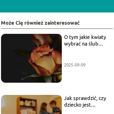
Może Cię również zainteresować
O tym jakie kwiaty
wybrać na ślub
pozwól
zdecydować
naturze
2025-09-09
Jak sprawdzić, czy
dziecko jest
ubezpieczone?