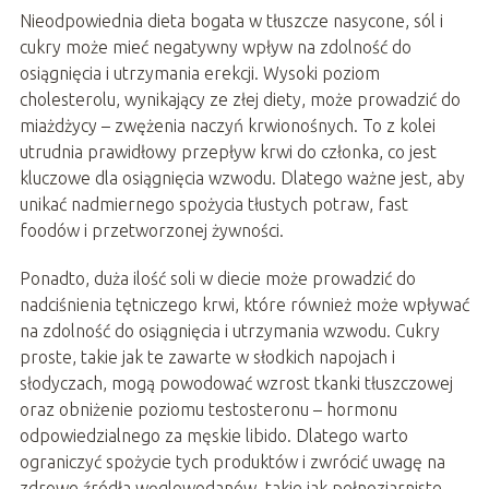
Nieodpowiednia dieta bogata w tłuszcze nasycone, sól i
cukry może mieć negatywny wpływ na zdolność do
osiągnięcia i utrzymania erekcji. Wysoki poziom
cholesterolu, wynikający ze złej diety, może prowadzić do
miażdżycy – zwężenia naczyń krwionośnych. To z kolei
utrudnia prawidłowy przepływ krwi do członka, co jest
kluczowe dla osiągnięcia wzwodu. Dlatego ważne jest, aby
unikać nadmiernego spożycia tłustych potraw, fast
foodów i przetworzonej żywności.
Ponadto, duża ilość soli w diecie może prowadzić do
nadciśnienia tętniczego krwi, które również może wpływać
na zdolność do osiągnięcia i utrzymania wzwodu. Cukry
proste, takie jak te zawarte w słodkich napojach i
słodyczach, mogą powodować wzrost tkanki tłuszczowej
oraz obniżenie poziomu testosteronu – hormonu
odpowiedzialnego za męskie libido. Dlatego warto
ograniczyć spożycie tych produktów i zwrócić uwagę na
zdrowe źródła węglowodanów, takie jak pełnoziarniste