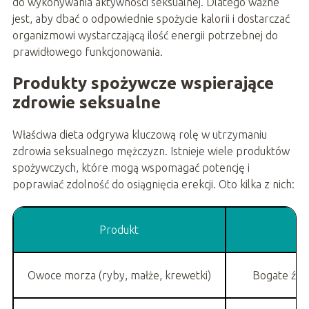
do wykonywania aktywności seksualnej. Dlatego ważne
jest, aby dbać o odpowiednie spożycie kalorii i dostarczać
organizmowi wystarczającą ilość energii potrzebnej do
prawidłowego funkcjonowania.
Produkty spożywcze wspierające
zdrowie seksualne
Właściwa dieta odgrywa kluczową rolę w utrzymaniu
zdrowia seksualnego mężczyzn. Istnieje wiele produktów
spożywczych, które mogą wspomagać potencję i
poprawiać zdolność do osiągnięcia erekcji. Oto kilka z nich:
Produkt
Owoce morza (ryby, małże, krewetki)
Bogate źród